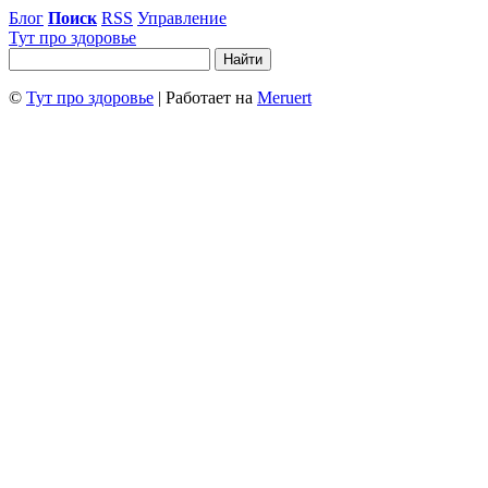
Блог
Поиск
RSS
Управление
Тут про здоровье
©
Тут про здоровье
| Работает на
Meruert